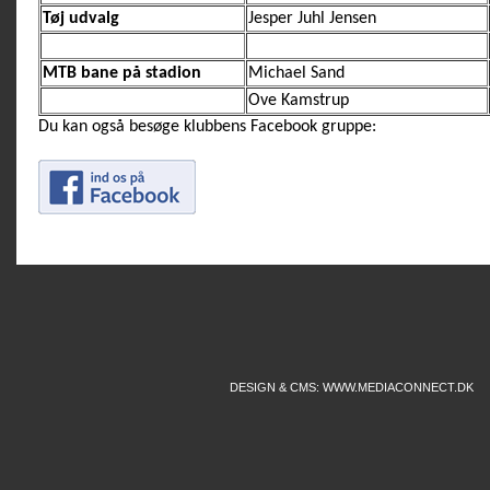
Tøj udvalg
Jesper Juhl Jensen
MTB bane på stadion
Michael Sand
Ove Kamstrup
Du kan også besøge klubbens Facebook gruppe:
DESIGN & CMS: WWW.MEDIACONNECT.DK