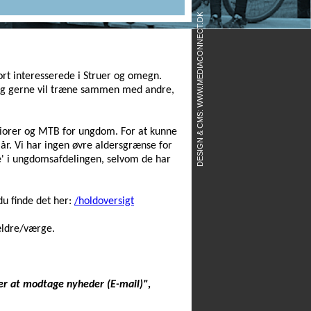
DESIGN & CMS: WWW.MEDIACONNECT.DK
port interesserede i Struer og omegn.
e og gerne vil træne sammen med andre,
eniorer og MTB for ungdom. For at kunne
 år. Vi har ingen øvre aldersgrænse for
' i ungdomsafdelingen, selvom de har
u finde det her:
/holdoversigt
ældre/værge.
er at modtage nyheder (E-mail)"
,