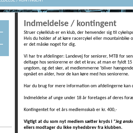
ELDELSE / KONTINGENT
Indmeldelse / kontingent
Struer cykelklub er en klub, der henvender sig til cykels
Hvis du holder af at køre racercykel eller mountainbik
er det måske noget for dig.
Vi har tre afdelinger: Landevej for seniorer, MTB for s
deltage hos seniorerne er det et krav, at man er fyldt 15
ungdom, og det sker, at medlemmerne 'bliver hængende
opnået en alder, hvor de kan køre med hos seniorerne.
Har du brug for mere information om afdelingerne kan d
Indmeldelse af unge under 18 år foretages af deres for
Kontingentet for et års medlemsskab er kr. 400,-
Vigtigt at du som nyt medlem sætter kryds i
"Jeg ønsk
ellers modtager du ikke nyhedsbrev fra klubben.