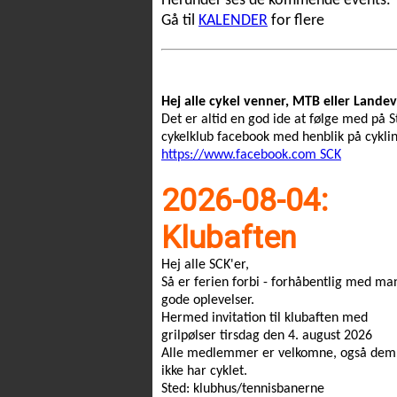
Herunder ses de kommende events.
Gå til
KALENDER
for flere
Hej alle cykel venner, MTB eller Landev
Det er altid en god ide at følge med på S
cykelklub facebook med henblik på cyklin
https://www.facebook.com SCK
2026-08-04:
Klubaften
Hej alle SCK'er,
Så er ferien forbi - forhåbentlig med m
gode oplevelser.
Hermed invitation til klubaften med
grilpølser tirsdag den 4. august 2026
Alle medlemmer er velkomne, også de
ikke har cyklet.
Sted: klubhus/tennisbanerne