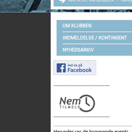
OM KLUBBEN
INDM
HER ER DU:
OM KLUBBEN
INDMELDELSE / KONTINGENT
NYHEDSARKIV
--------------------------------------
--------------------------------------